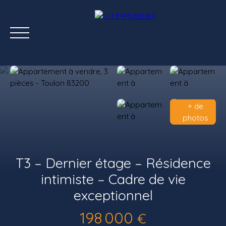
+ de
photos
ACCUEIL
ACHETER
LOUER
ÉTATS DES LIEUX
T3 – Dernier étage – Résidence
intimiste – Cadre de vie
exceptionnel
198 000
€