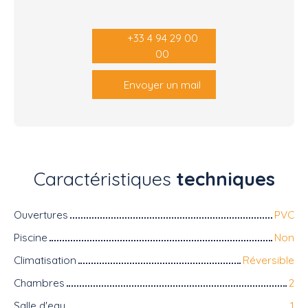
+33 4 94 29 00
00
Envoyer un mail
Caractéristiques
techniques
Ouvertures
PVC
Piscine
Non
Climatisation
Réversible
Chambres
2
Salle d'eau
1