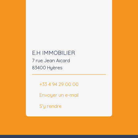
E.H IMMOBILIER
7 rue Jean Aicard
83400 Hyères
+33 4 94 29 00 00
Envoyer un e-mail
S'y rendre