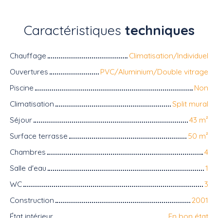
Caractéristiques
techniques
Chauffage
Climatisation/Individuel
Ouvertures
PVC/Aluminium/Double vitrage
Piscine
Non
Climatisation
Split mural
Séjour
43
m²
Surface terrasse
50
m²
Chambres
4
Salle d'eau
1
WC
3
Construction
2001
État intérieur
En bon état