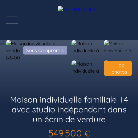
Sous compromis
+ de
photos
ACCUEIL
ACHETER
LOUER
ÉTATS DES LIEUX
Maison individuelle familiale T4
avec studio indépendant dans
un écrin de verdure
549 500
€