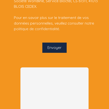
Société Worldline, Service Bloctel, CS 61311, 41013
BLOIS CEDEX.
Pour en savoir plus sur le traitement de vos
données personnelles, veuillez consulter notre
politique de confidentialité
.
Envoyer